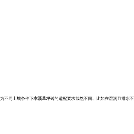
为不同土壤条件下
本溪草坪砖
的适配要求截然不同。比如在湿润且排水不