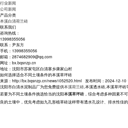
行业新闻
公司新闻
产品分类
本溪白清荷兰砖
联系我们
咨询热线：
13998355056
联系：尹东方
手机：13998355056
邮箱：2874682909@qq.com
网址：bx.bqsnzp.cn
地址：沈阳市苏家屯区白清寨乡康家山村
如何选择适合不同土壤条件的本溪草坪砖
来源：http://bx.bqsnzp.cn/news1052520.html 发布时间：2024-12-10 1
沈阳市白清水泥制品厂为您免费提供
本溪荷兰砖
,本溪透水砖,本溪草坪
若要为不同土壤条件挑选恰当的
沈阳
本溪草坪砖
，综合考虑多种因素不可
良的土壤中，优先考虑如九孔形植草砖这样带有透水孔设计、排水性佳的